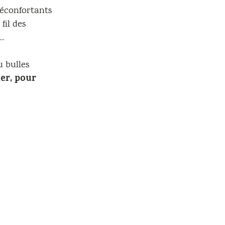
réconfortants
fil des
..
u bulles
er, pour