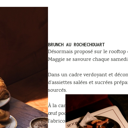
BRUNCH AU ROCHECHOUART
Désormais proposé sur le rooftop 
Maggie se savoure chaque samedi e
Dans un cadre verdoyant et décont
d’assiettes salées et sucrées prép
sourcés.
À la carte, des classiques revisité
œuf poché, tataki de thon, fluffy
l’abricot rôti.