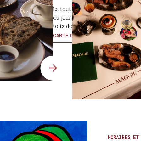
Le tout s’accompagne de jus frais,
du jour, à déguster dans ce jardi
toits de la capitale.
CARTE DU BRUNCH
HORAIRES ET