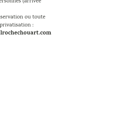
personnes (arrivée
éservation ou toute
rivatisation :
lrochechouart.com