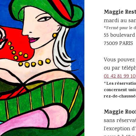
Maggie Res
mardi au sam
*Fermé pour le d
55 boulevard
75009 PARIS
Vous pouvez 
ou par télép
01 42 81 99 10
Les réservati
*
concernent uni
rez‑de‑chaussée
Maggie Roo
sans réserva
l’exception d